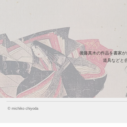
後藤真水の作品を
書家が
道具などと
© michiko chiyoda