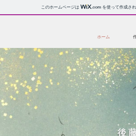
このホームページは
.com
を使って作成され
ホーム
後 藤